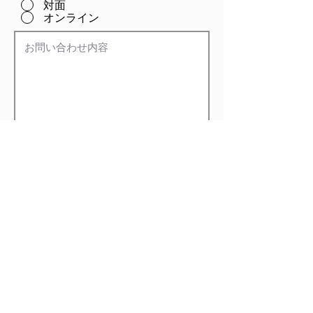
対面
オンライン
個人情報の取り扱いについては、
当社
のプライバシーポリシー
をご確認頂
き、同意の上ご送信ください。
同意する
送信
株式会社バグジー BUGSY.inc
所在地 〒730-0046 広島県広島市中区昭和町4-26-1F