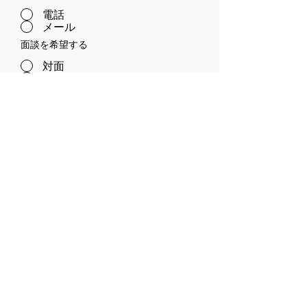
電話
メール
面談を希望する
対面
オンライン
個人情報の取り扱いについては、
当社
のプライバシーポリシー
をご確認頂
き、同意の上ご送信ください。
同意する
送信